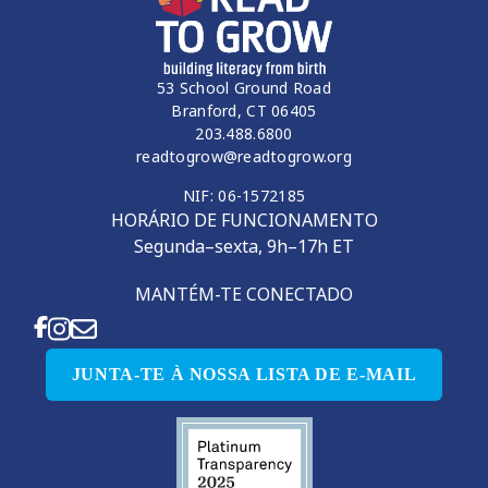
53 School Ground Road
Branford, CT 06405
203.488.6800
readtogrow@readtogrow.org
NIF: 06-1572185
HORÁRIO DE FUNCIONAMENTO
Segunda–sexta, 9h–17h ET
MANTÉM-TE CONECTADO
JUNTA-TE À NOSSA LISTA DE E-MAIL