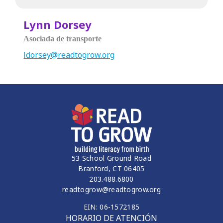
Lynn Dorsey
Asociada de transporte
ldorsey@readtogrow.org
53 School Ground Road
Branford, CT 06405
203.488.6800
readtogrow@readtogrow.org
EIN: 06-1572185
HORARIO DE ATENCIÓN