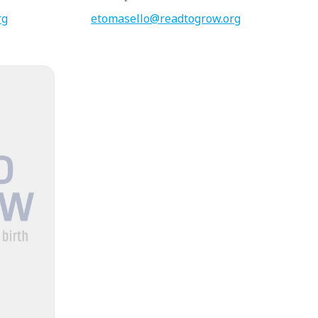
rg
etomasello@readtogrow.org