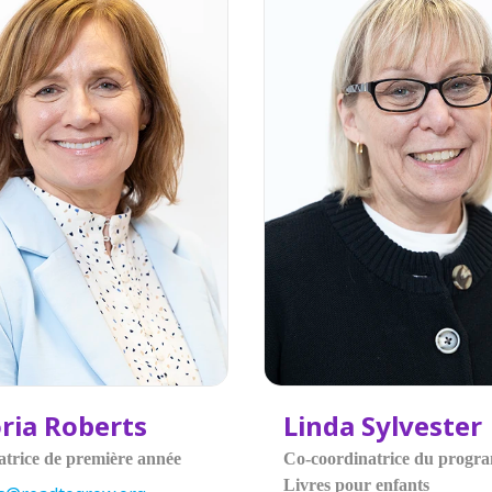
oria Roberts
Linda Sylvester
trice de première année
Co-coordinatrice du prog
Livres pour enfants