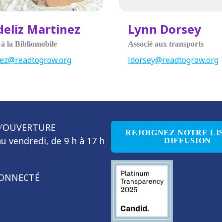
deliz Martinez
Lynn Dorsey
 à la Bibliomobile
Associé aux transports
nez@readtogrow.org
ldorsey@readtogrow.org
D’OUVERTURE
REJOIGNEZ NOTRE LI
u vendredi, de 9 h à 17 h
DIFFUSION
CONNECTÉ