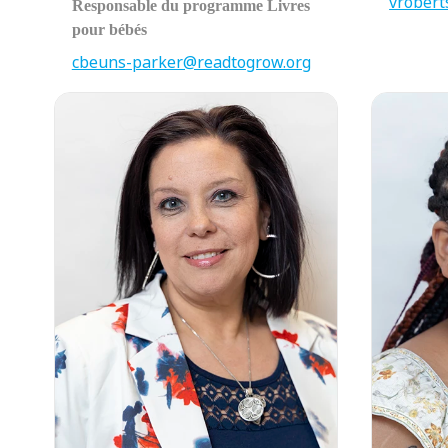
vrobert
Responsable du programme Livres
pour bébés
cbeuns-parker@readtogrow.org