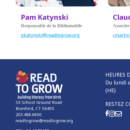
Pam Katynski
Clau
Responsable de la Bibliomobile
Associée
pkatynski@readtogrow.org
cmarti
HEURES 
Du lundi a
(HE)
53 School Ground Road
RESTEZ 
Branford, CT 06405
203.488.6800
readtogrow@readtogrow.org