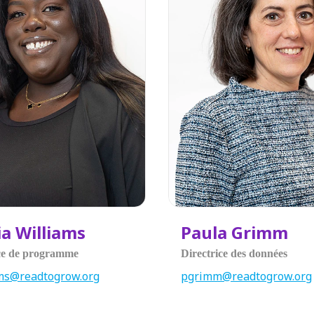
ia Williams
Paula Grimm
ice de programme
Directrice des données
ms@readtogrow.org
pgrimm@readtogrow.org