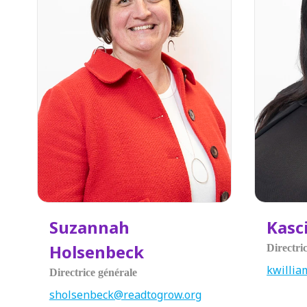
Suzannah
Kasc
Holsenbeck
Directr
kwillia
Directrice générale
sholsenbeck@readtogrow.org