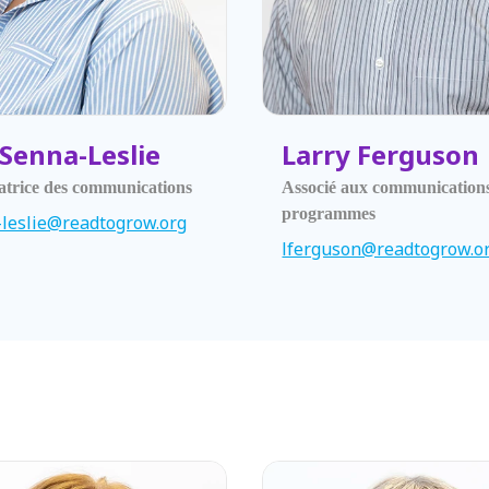
 Senna-Leslie
Larry Ferguson
trice des communications
Associé aux communications
programmes
leslie@readtogrow.org
lferguson@readtogrow.o