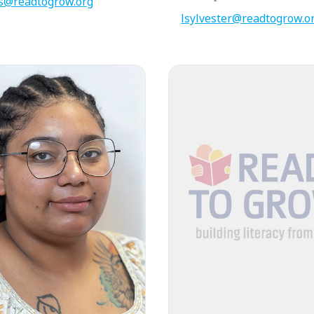
s@readtogrow.org
lsylvester@readtogrow.o