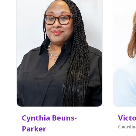
Cynthia Beuns-
Vict
Parker
Coordina